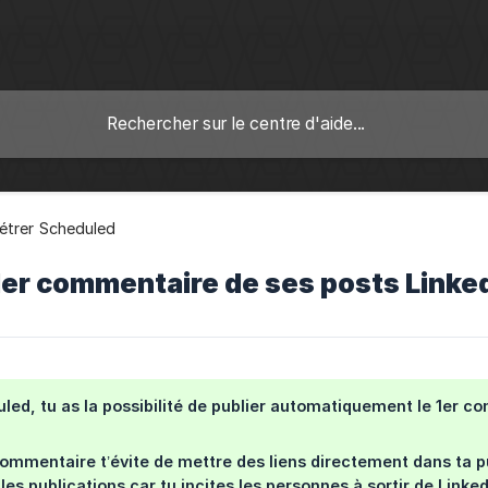
étrer Scheduled
 1er commentaire de ses posts Linke
led, tu as la possibilité de publier automatiquement le 1er c
 commentaire t’évite de mettre des liens directement dans ta p
les publications car tu incites les personnes à sortir de Linked