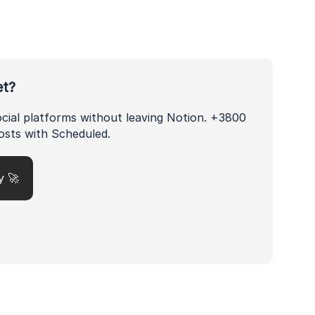
et?
ocial platforms without leaving Notion. +3800
osts with Scheduled.
y 🚀