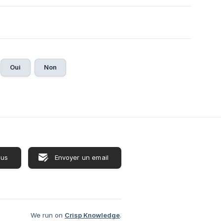
Oui
Non
ous
Envoyer un email
We run on
Crisp Knowledge
.